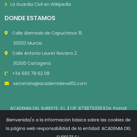
La Guardia Civil en Wikipedia
DONDE ESTAMOS
Calle Alameda de Capuchinos 15
30002 Murcia
Calle Antonio Lauret Navarro 2
30300 Cartagena
+34 693 78 62 08
secretaria@academialevel112.com
ACADEMIA DEL SURESTE, S.L.
|
CIF: B73870339
|
Dir. Postal:
Alameda de Capuchinos, 15 30002 Murcia
|
Bienvenida/o a la información básica sobre las cookies de
Teléfono: 693 78 62 08
|
E-mail:
la página web responsabilidad de la entidad: ACADEMIA DEL
secretaria@academialevel112.com
|
© 2022 - Todos los