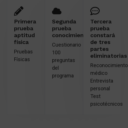
Primera
Segunda
Tercera
prueba
prueba
prueba
aptitud
conocimientos
constará
física
de tres
Cuestionario
partes
Pruebas
100
eliminatorias
Físicas
preguntas
Reconocimiento
del
médico
programa
Entrevista
personal
Test
psicotécnicos