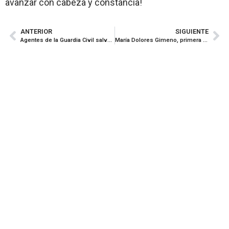
avanzar con cabeza y constancia!
ANTERIOR
SIGUIENTE
Agentes de la Guardia Civil salvan a un niño inconsciente por atragantamiento en Lugo
María Dolores Gimeno, primera mujer coronel: «La Guardia Civil puede presumir de ser una de las instituciones que mejor ha incorporado a las mujeres desde el primer momento»