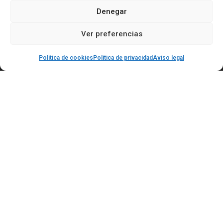
Denegar
Ver preferencias
Política de cookies
Política de privacidad
Aviso legal
Contáctanos
C/ Alameda de Capuchinos 15 30002 Murcia
601 358 363
693 786 208
secretaria@academialevel112.com
Servicios
Nosotros
Blog-Noticias
Enlaces de interés