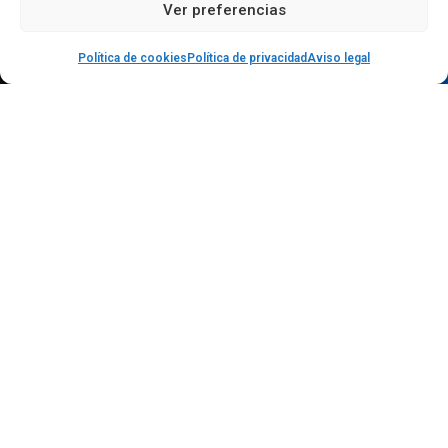
Ver preferencias
Política de cookies
Política de privacidad
Aviso legal
Contáctanos
C/ Alameda de Capuchinos 15 30002 Murcia
601 358 363
693 786 208
secretaria@academialevel112.com
Servicios
Nosotros
Blog-Noticias
Enlaces de interés
Contacto