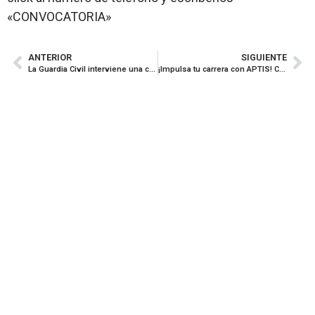
«CONVOCATORIA»
ANTERIOR
SIGUIENTE
La Guardia Civil interviene una cantidad cercana a los 6.000 kilos de cocaína en una operación contra el narcotráfico en Huelva
¡Impulsa tu carrera con APTIS! Consigue tu título oficial de inglés en LEVEL112