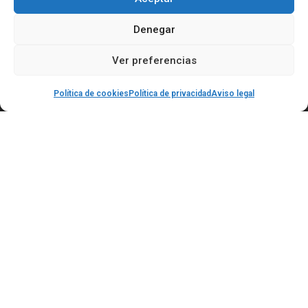
Denegar
Ver preferencias
Política de cookies
Política de privacidad
Aviso legal
Contáctanos
C/ Alameda de Capuchinos 15 30002 Murcia
601 358 363
693 786 208
secretaria@academialevel112.com
Servicios
Nosotros
Blog-Noticias