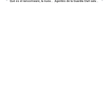
Qué es el ransomware, la nueva estafa de la que alerta la Guardia Civil
Agentes de la Guardia Civil salvan a un niño inconsciente por atragantamiento en Lugo