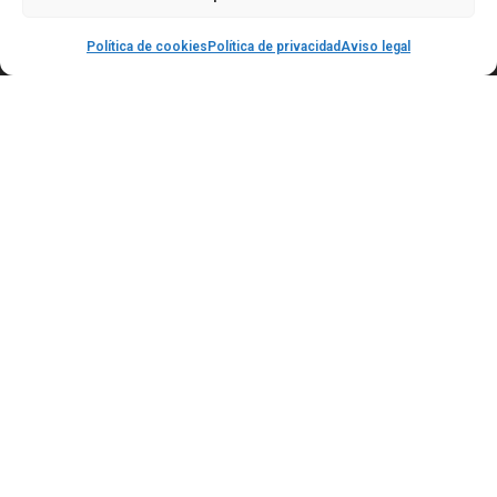
Política de cookies
Política de privacidad
Aviso legal
Contáctanos
C/ Alameda de Capuchinos 15 30002 Murcia
601 358 363
693 786 208
secretaria@academialevel112.com
Servicios
Nosotros
Blog-Noticias
Enlaces de interés
Contacto
Legales